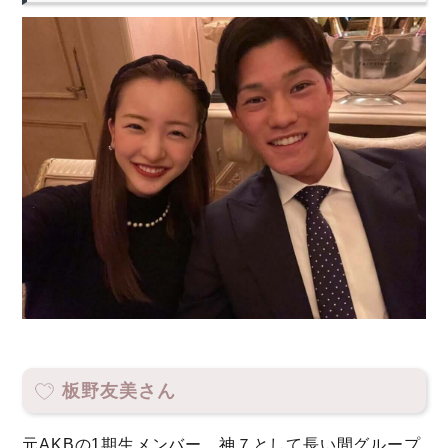
板野友美さん
元AKBの1期生メンバー。神７として長い間グループ