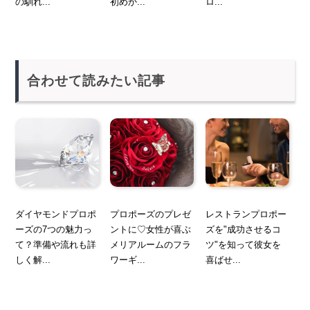
の馴れ...
初めか...
ロ...
合わせて読みたい記事
ダイヤモンドプロポ
プロポーズのプレゼ
レストランプロポー
ーズの7つの魅力っ
ントに♡女性が喜ぶ
ズを"成功させるコ
て？準備や流れも詳
メリアルームのフラ
ツ"を知って彼女を
しく解...
ワーギ...
喜ばせ...