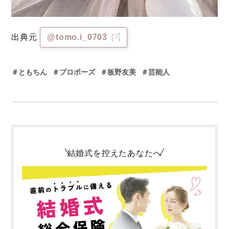
出典元
@tomo.i_0703
＃ともちん
＃プロポーズ
＃板野友美
＃芸能人
結婚式を控えたあなたへ