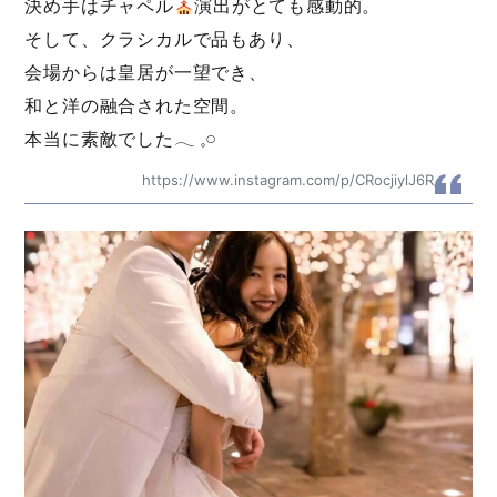
決め手はチャペル
演出がとても感動的。
そして、クラシカルで品もあり、
会場からは皇居が一望でき、
和と洋の融合された空間。
本当に素敵でした𓂃 𓈒𓏸
https://www.instagram.com/p/CRocjiylJ6R/