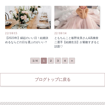
22/10/15
22/10/14
【2023年】縁起のいい日！結婚決
ともちんこと板野友美さん&高橋奎
めるならどの日を選ぶのがいい？
二選手【結婚生活】が素敵すぎると
話題♡
1 / 4
1
2
3
4
»
ブログトップに戻る