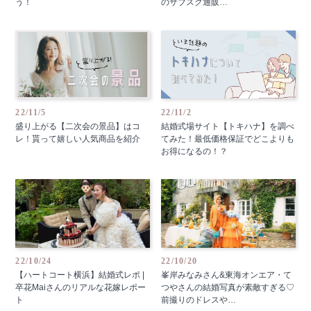
う！
のサブスク通販…
22/11/5
22/11/2
盛り上がる【二次会の景品】はコ
結婚式場サイト【トキハナ】を調べ
レ！貰って嬉しい人気商品を紹介
てみた！最低価格保証でどこよりも
お得になるの！？
22/10/24
22/10/20
【ハートコート横浜】結婚式レポ |
峯岸みなみさん&東海オンエア・て
卒花Maiさんのリアルな花嫁レポー
つやさんの結婚写真が素敵すぎる♡
ト
前撮りのドレスや…