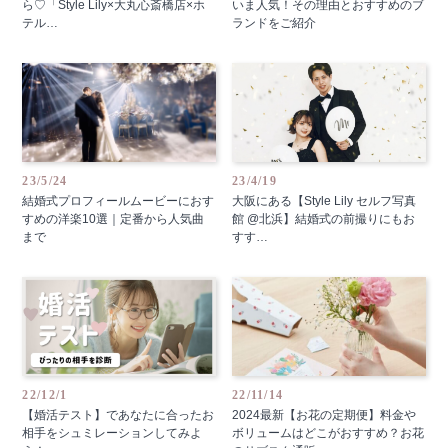
ら♡「Style Lily×大丸心斎橋店×ホ
いま人気！その理由とおすすめのブ
テル…
ランドをご紹介
23/5/24
23/4/19
結婚式プロフィールムービーにおす
大阪にある【Style Lily セルフ写真
すめの洋楽10選｜定番から人気曲
館 @北浜】結婚式の前撮りにもお
まで
すす…
22/12/1
22/11/14
【婚活テスト】であなたに合ったお
2024最新【お花の定期便】料金や
相手をシュミレーションしてみよ
ボリュームはどこがおすすめ？お花