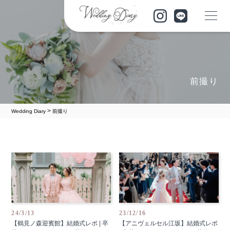
前撮り
>
Wedding Diary
前撮り
24/3/13
23/12/16
【鶴見ノ森迎賓館】結婚式レポ | 卒
【アニヴェルセル江坂】結婚式レポ