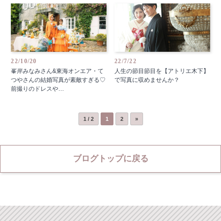
22/10/20
22/7/22
峯岸みなみさん&東海オンエア・て
人生の節目節目を【アトリエ木下】
つやさんの結婚写真が素敵すぎる♡
で写真に収めませんか？
前撮りのドレスや…
1 / 2
1
2
»
ブログトップに戻る