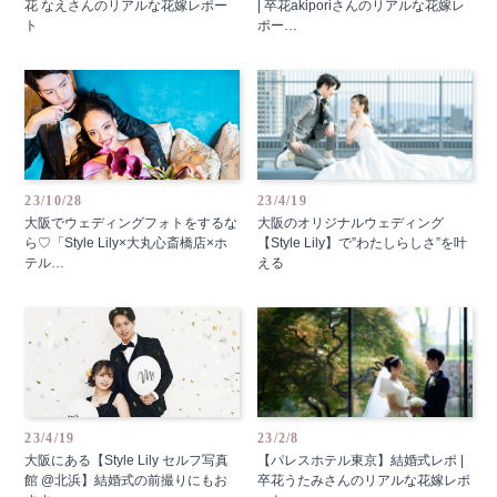
花 なえさんのリアルな花嫁レポー
| 卒花akiporiさんのリアルな花嫁レ
ト
ポー…
23/10/28
23/4/19
大阪でウェディングフォトをするな
大阪のオリジナルウェディング
ら♡「Style Lily×大丸心斎橋店×ホ
【Style Lily】で”わたしらしさ”を叶
テル…
える
23/4/19
23/2/8
大阪にある【Style Lily セルフ写真
【パレスホテル東京】結婚式レポ |
館 @北浜】結婚式の前撮りにもお
卒花うたみさんのリアルな花嫁レポ