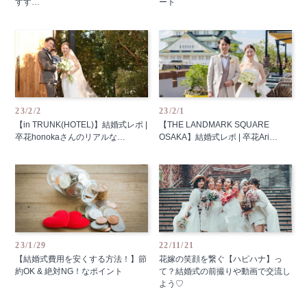
すす…
ート
23/2/2
23/2/1
【in TRUNK(HOTEL)】結婚式レポ |
【THE LANDMARK SQUARE
卒花honokaさんのリアルな…
OSAKA】結婚式レポ | 卒花Ari…
23/1/29
22/11/21
【結婚式費用を安くする方法！】節
花嫁の笑顔を繋ぐ【ハピハナ】っ
約OK & 絶対NG！なポイント
て？結婚式の前撮りや動画で交流し
よう♡