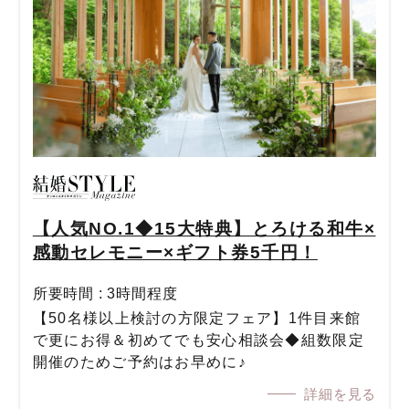
【人気NO.1◆15大特典】とろける和牛×
感動セレモニー×ギフト券5千円！
所要時間 : 3時間程度
【50名様以上検討の方限定フェア】1件目来館
で更にお得＆初めてでも安心相談会◆組数限定
開催のためご予約はお早めに♪
詳細を見る