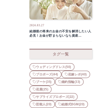
2024.03.27
結婚後の将来のお金の不安を解消したい人
必見！お金が貯まらないなら資産…
タグ一覧
ウェディングドレス
(50)
プロポーズ
(44)
花嫁レポ
(40)
ブーケ
(35)
婚約指輪
(33)
花屋
(25)
サプライズプロポーズ
(22)
芸能人
(20)
結婚式BGM
(20)