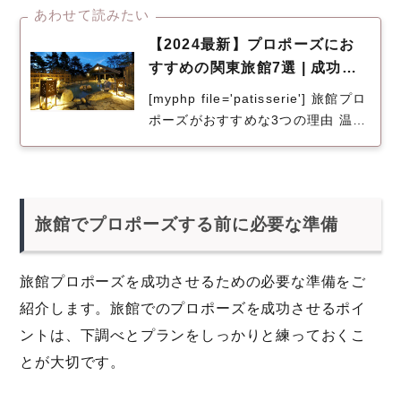
所。けれど気をつけたいポイントも
あわせて読みたい
いくつかあります。プロポーズを成
功に導くた...
【2024最新】プロポーズにお
すすめの関東旅館7選 | 成功さ
せるための旅館の選び方やプラ
[myphp file='patisserie'] 旅館プロ
ン
ポーズがおすすめな3つの理由 温泉
旅に出かけてプロポーズを計画する
なら、温泉地を少し観光したり、ゆ
っくり温...
旅館でプロポーズする前に必要な準備
旅館プロポーズを成功させるための必要な準備をご
紹介します。旅館でのプロポーズを成功させるポイ
ントは、下調べとプランをしっかりと練っておくこ
とが大切です。