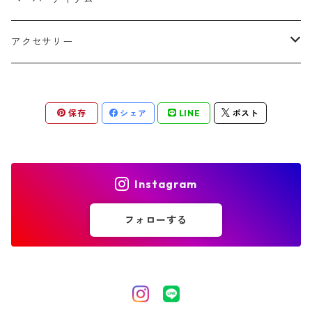
THANK YOUシール
アクセサリー
ゲストカード
ピアス
保存
シェア
LINE
ポスト
結婚証明書
イヤリング
Instagram
フォローする