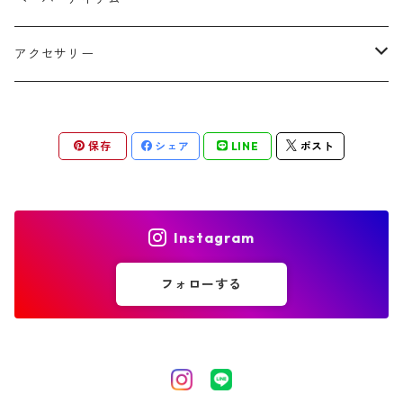
THANK YOUシール
アクセサリー
ゲストカード
ピアス
保存
シェア
LINE
ポスト
結婚証明書
イヤリング
Instagram
フォローする