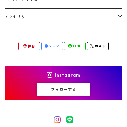
THANK YOUシール
アクセサリー
ゲストカード
ピアス
保存
シェア
LINE
ポスト
結婚証明書
イヤリング
Instagram
フォローする