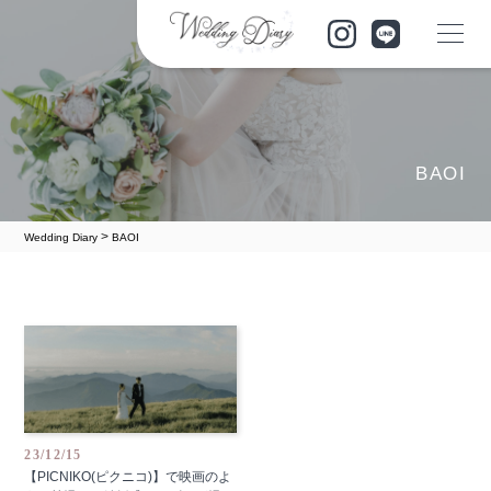
BAOI
>
Wedding Diary
BAOI
23/12/15
【PICNIKO(ピクニコ)】で映画のよ