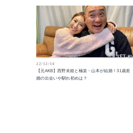
22/12/14
【元AKB】西野未姫と極楽・山本が結婚！31歳差
婚の出会いや馴れ初めは？