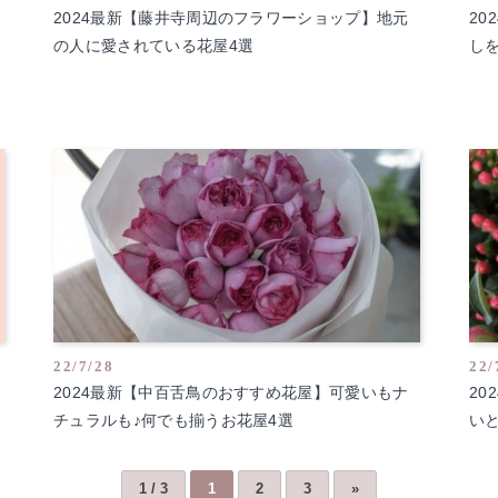
2024最新【藤井寺周辺のフラワーショップ】地元
2
の人に愛されている花屋4選
し
22/7/28
22/
2024最新【中百舌鳥のおすすめ花屋】可愛いもナ
2
チュラルも♪何でも揃うお花屋4選
い
1 / 3
1
2
3
»